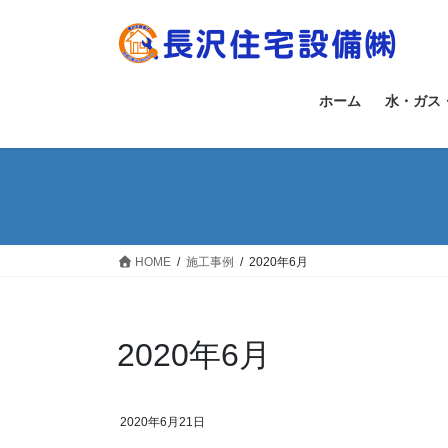
コ
ナ
ン
ビ
テ
ゲ
ン
ー
ホーム
水・ガス
ツ
シ
へ
ョ
ス
ン
キ
に
ッ
移
プ
動
HOME
施工事例
2020年6月
2020年6月
2020年6月21日